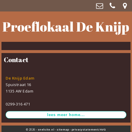
Proeflokaal De Knijp
Spuistraat 16, 1135 AW Edam
0299 316 471
Contact
De Knijp Edam
Spuistraat 16
1135 AW Edam
0299-316 471
© 2026 -
snelsite.nl
-
sitemap
-
privacystatement/AVG